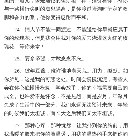
里的一道光，像是迪伦的崔斯坦一样，指引着你，将你
与一路横行尖叫的魔鬼隔离，是你渡过险湖时坚定的双
脚和奋力的浆，使你变得忍耐而平和。
24、情人节不能一同渡过，不能送给你早就应属于
你的玫瑰花，但是我会用我对你的爱去浇灌这火红的玫
瑰花，等你来拿！
25、要多坚强，才敢念念不忘。
26、彼年豆蔻，谁许谁地老天荒。用力，缄默。如
你所见，这是我的可悲之处。时间会慢慢沉淀，有些人
会在你心底慢慢模糊。学会放手，你的幸福需要自己的
成全。也许爱不是怀念，不是热烈，而是岁月，年深月
久成了生活中的一部分。我们永远无法预计未来，年轻
的时候我们太坦诚，而长大之后我们又太不坦诚。
27、那种心疼，那种忧怨，让我扑到你的胸前，用
我温暖的脸来把你的脸温暖，用我的温热的手来把你的