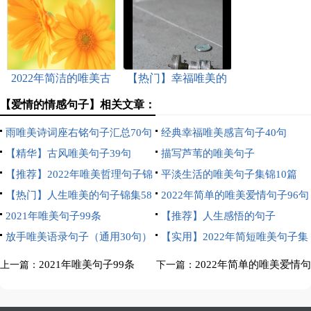
唯美句子46条
句子集合46条
2022年简洁的唯美古
【热门】幸福唯美的
风句子锦集60句
句子摘录30句
【爱情的情感句子】相关文章：
雨唯美诗词座右铭句子汇总70句
经典幸福唯美感言句子40句
【精华】古风唯美句子39句
描写芦苇的唯美句子
【推荐】2022年唯美哲理句子锦
平淡生活的唯美句子集锦10篇
集38句
【热门】人生唯美的句子锦集58
2022年简单的唯美爱情句子96句
句
2021年唯美句子99条
【推荐】人生感悟的句子
放手唯美语录句子（通用30句）
【实用】2022年简短唯美句子集
合66条
2021年唯美句子99条
2022年简单的唯美爱情句
上一篇：
下一篇：
子96句