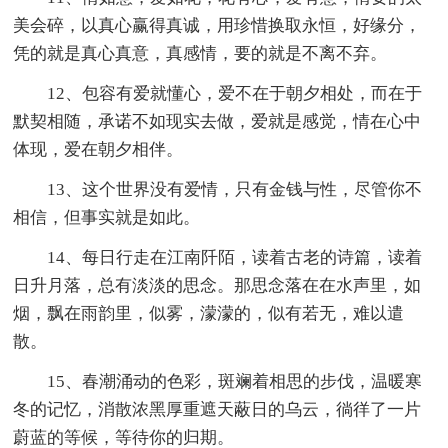
美会碎，以真心赢得真诚，用珍惜换取永恒，好缘分，
凭的就是真心真意，真感情，要的就是不离不弃。
12、包容有爱就懂心，爱不在于朝夕相处，而在于
默契相随，承诺不如现实去做，爱就是感觉，情在心中
体现，爱在朝夕相伴。
13、这个世界没有爱情，只有金钱与性，尽管你不
相信，但事实就是如此。
14、每日行走在江南阡陌，读着古老的诗篇，读着
日升月落，总有淡淡的思念。那思念落在在水声里，如
烟，飘在雨韵里，似雾，濛濛的，似有若无，难以遣
散。
15、春潮涌动的色彩，斑斓着相思的步伐，温暖寒
冬的记忆，消散浓黑厚重遮天蔽日的乌云，徜徉了一片
蔚蓝的等候，等待你的归期。