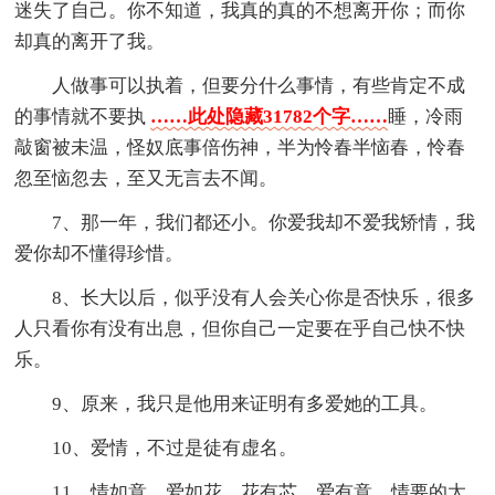
迷失了自己。你不知道，我真的真的不想离开你；而你
却真的离开了我。
人做事可以执着，但要分什么事情，有些肯定不成
的事情就不要执
……此处隐藏31782个字……
睡，冷雨
敲窗被未温，怪奴底事倍伤神，半为怜春半恼春，怜春
忽至恼忽去，至又无言去不闻。
7、那一年，我们都还小。你爱我却不爱我矫情，我
爱你却不懂得珍惜。
8、长大以后，似乎没有人会关心你是否快乐，很多
人只看你有没有出息，但你自己一定要在乎自己快不快
乐。
9、原来，我只是他用来证明有多爱她的工具。
10、爱情，不过是徒有虚名。
11、情如意，爱如花，花有芯，爱有意，情要的太